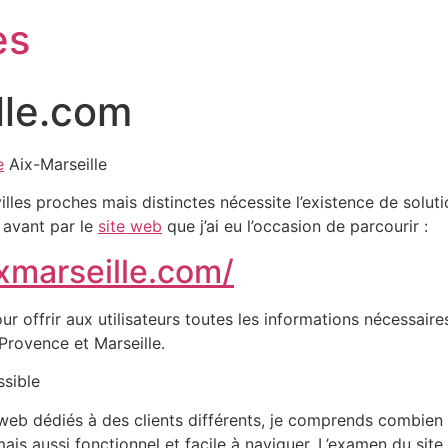
es
lle.com
e
Aix-Marseille
les proches mais distinctes nécessite l’existence de solutio
 avant par le
site web
que j’ai eu l’occasion de parcourir :
xmarseille.com/
r offrir aux utilisateurs toutes les informations nécessair
-Provence et Marseille.
ssible
eb dédiés à des clients différents, je comprends combien i
ais aussi fonctionnel et facile à naviguer. L’examen du sit