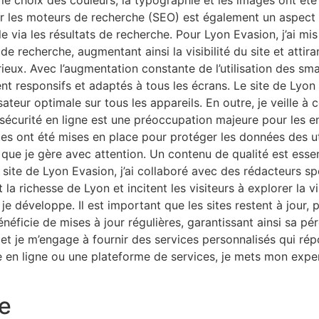
, le choix des couleurs, la typographie et les images ont ét
ur les moteurs de recherche (SEO) est également un aspect c
ble via les résultats de recherche. Pour Lyon Evasion, j’ai 
e recherche, augmentant ainsi la visibilité du site et attira
rieux. Avec l’augmentation constante de l’utilisation des s
soient responsifs et adaptés à tous les écrans. Le site de L
sateur optimale sur tous les appareils. En outre, je veille à 
écurité en ligne est une préoccupation majeure pour les entr
s ont été mises en place pour protéger les données des uti
ue je gère avec attention. Un contenu de qualité est essenti
e site de Lyon Evasion, j’ai collaboré avec des rédacteurs sp
 richesse de Lyon et incitent les visiteurs à explorer la vil
je développe. Il est important que les sites restent à jour, 
éficie de mises à jour régulières, garantissant ainsi sa pé
, et je m’engage à fournir des services personnalisés qui r
que en ligne ou une plateforme de services, je mets mon expe
e