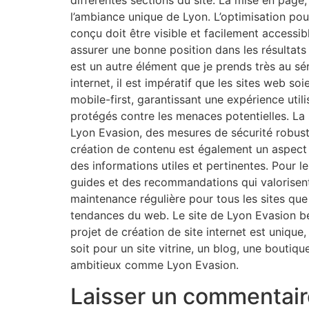
différentes sections du site. La mise en page
l’ambiance unique de Lyon. L’optimisation po
conçu doit être visible et facilement accessi
assurer une bonne position dans les résultats d
est un autre élément que je prends très au sé
internet, il est impératif que les sites web 
mobile-first, garantissant une expérience utili
protégés contre les menaces potentielles. La s
Lyon Evasion, des mesures de sécurité robuste
création de contenu est également un aspect q
des informations utiles et pertinentes. Pour l
guides et des recommandations qui valorisent la
maintenance régulière pour tous les sites que 
tendances du web. Le site de Lyon Evasion bén
projet de création de site internet est unique
soit pour un site vitrine, un blog, une bouti
ambitieux comme Lyon Evasion.
Laisser un commentair