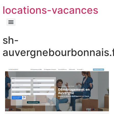
locations-vacances
sh-
auvergnebourbonnais.