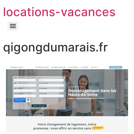
locations-vacances
qigongdumarais.fr