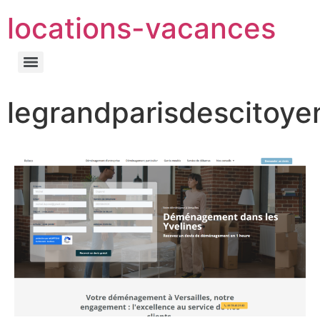
locations-vacances
legrandparisdescitoyen